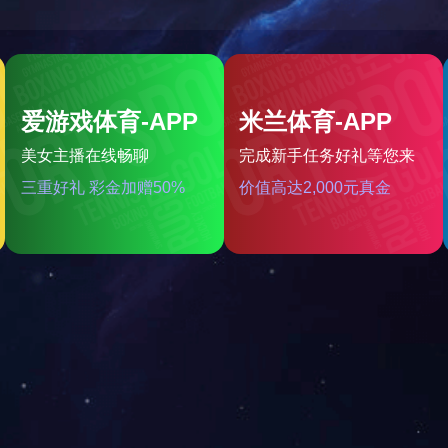
电路板的高频信号完整性
子设备开发人员研发出多种方法
板 (PCB) 的高速信号受到干
扰。然而，随着
了解更多 +
解决方案
新闻资讯