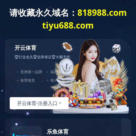
leyu·乐鱼(中国)体育官方网站
您当前的位置：
leyu·乐鱼(中国)体育官方网站
/
服务与支持
/
计量检测
维修服务
计量校准
延保服务