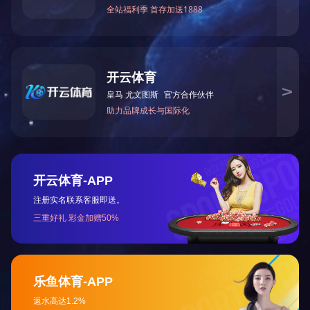
FA8失效分析探针台
C12高低温探针台
X12半自动探针台