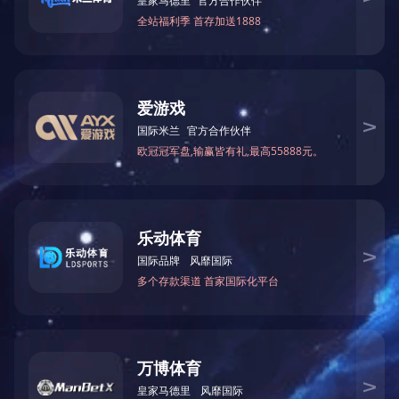
EMI辐射骚扰测试
EMI功率骚扰测试
CISPR 11、CISPR 22等标
对于仅连接一根电源引线
准规定，工科医（ISM）设
（或其他类型引线）的小型
备和信息技术（ITE）设
受试物，例如家用电器和电
备，需要在开
动工具，吸收钳测量法
（ACMM
EMI传导骚扰测试
静电放电抗扰度测试系
统(ESD)
EMI传导骚扰测试电源线传
导骚扰的测试，尽管不同产
测试简介 人体与物体之
品由不同标准进行规定，但
间，或两个不同物体之间的