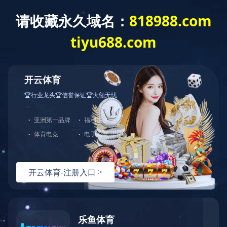
leyu·乐鱼(中国)体育官方网站
解决方案
您当前的位置：
leyu·乐鱼(中国)体育官方网站
/
解决方案
/
电磁兼容(EMC)
作为专注于电子测试测量领域领先的综合服务商，百思创公司拥有专业化
营销及技术服务团队，凭借着多年应用集成行业服务经验，主要面向国内
高速增长的战略新兴产业，提供全面的测试应用系统集成和专业咨询服
务。